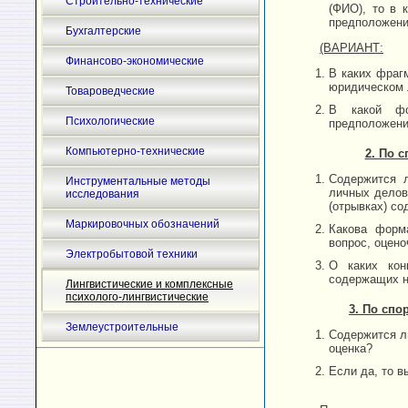
Строительно-технические
(ФИО), то в 
предположени
Бухгалтерские
(ВАРИАНТ:
Финансово-экономические
В каких фраг
юридическом 
Товароведческие
В какой фо
Психологические
предположени
Компьютерно-технические
2. По 
Содержится л
Инструментальные методы
личных делов
исследования
(отрывках) со
Маркировочных обозначений
Какова форм
вопрос, оцен
Электробытовой техники
О каких кон
содержащих н
Лингвистические и комплексные
психолого-лингвистические
3. По спо
Землеустроительные
Содержится ли
оценка?
Если да, то в