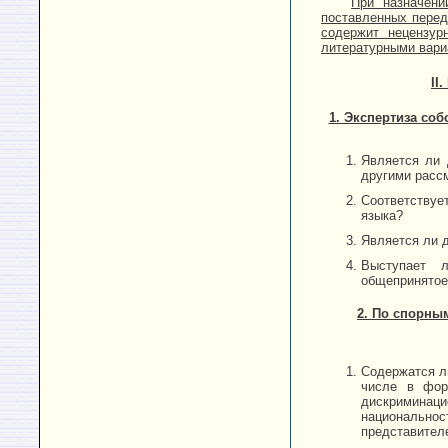
При назначени
поставленных перед
содержит нецензур
литературными вариа
II
1. Экспертиза соб
Является ли 
другими расс
Соответствуе
языка?
Является ли 
Выступает л
общепринятое
2. По спорны
Содержатся ли
числе в фор
дискриминаци
национальн
представител