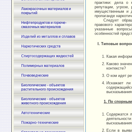
практики: дела о 
репутации, угрозе,
Лакокрасочных материалов и
имущественным и д
покрытий
пропаганде наркотич
Следует обращ
Нефтепродуктов и горюче-
правового характер
смазочных материалов
указанные вопрос
особенностей предс
Изделий из металлов и сплавов
I. Типовые вопро
Наркотических средств
Спиртосодержащих жидкостей
Какая информ
Каково значе
Полимерных материалов
контексте?
Почвоведческие
О ком идет р
Искажает ли 
Биологические - объектов
содержащийся
растительного происхождения
высказывания
Биологические - объектов
1. По спорным
животного происхождения
Автотехнические
Содержатся л
деятельности
Пожарно-технические
высказывания
Если в выявл