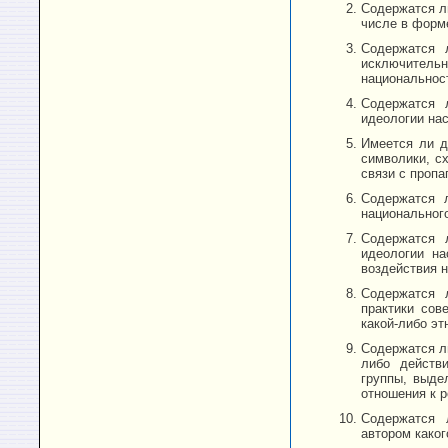
Содержатся ли
числе в форм
Содержатся л
исключительн
национальност
Содержатся л
идеологии нас
Имеется ли д
символики, с
связи с проп
Содержатся л
национального
Содержатся л
идеологии на
воздействия н
Содержатся л
практики сов
какой-либо эт
Содержатся ли
либо действи
группы, выде
отношения к р
Содержатся л
автором каког