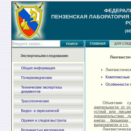
ФЕДЕРАЛ
ПЕНЗЕНСКАЯ ЛАБОРАТОРИЯ
Р
(Ф
ГЛАВНАЯ
ДЛЯ СЛЕД
Экспертизы/исследования:
Лингвисти
Общая информация
Лингвистичес
Комплексные 
Почерковедческие
Особенности 
Технические экспертизы
документов
Трасологические
Объектами су
деятельности: от о
Видео- и звукозаписей
устной или письм
доказательствах: л
книгах, брошюрах
Оружия и следов выстрела
видеозаписях и т.п.
Лингвистическ
Волокнистых материалов