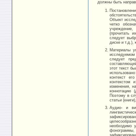
должны быть направ
Постановлени
обстоятельст
Объект иссле
четко обозн
учреждение, 
(прочитать и
следует выбр
диске и т.д.)
Материалы уг
исследуемом
следует пре
составляющей
этот текст бы
использовано
контекст его
контекстом и
изменения, н
коннотацию (
Поэтому в сл
статьи (книги
Аудио- и ви
лингвистиче
зафиксирова
целесообраз
необходимо у
фонограммы,
зафиксирова