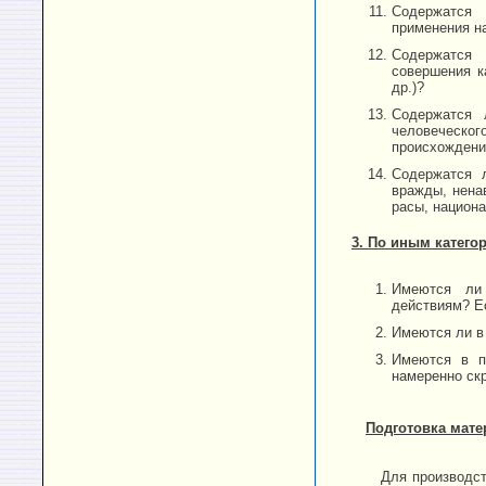
Содержатся 
применения н
Содержатся 
совершения к
др.)?
Содержатся 
человеческо
происхождени
Содержатся л
вражды, нена
расы, национа
3. По иным катего
Имеются ли 
действиям? Ес
Имеются ли в
Имеются в пр
намеренно ск
Подготовка мате
Для производст